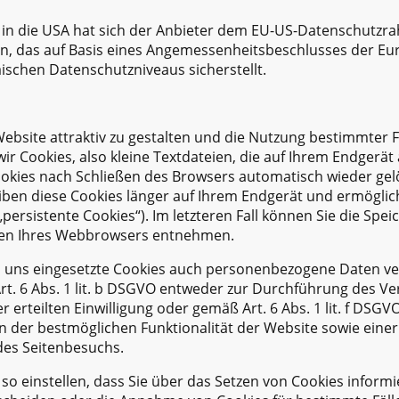
in die USA hat sich der Anbieter dem EU-US-Datenschutzr
n, das auf Basis eines Angemessenheitsbeschlusses der E
ischen Datenschutzniveaus sicherstellt.
bsite attraktiv zu gestalten und die Nutzung bestimmter 
r Cookies, also kleine Textdateien, die auf Ihrem Endgerät
okies nach Schließen des Browsers automatisch wieder gelö
leiben diese Cookies länger auf Ihrem Endgerät und ermögli
„persistente Cookies“). Im letzteren Fall können Sie die Spe
ngen Ihres Webbrowsers entnehmen.
n uns eingesetzte Cookies auch personenbezogene Daten ver
t. 6 Abs. 1 lit. b DSGVO entweder zur Durchführung des Ver
ner erteilten Einwilligung oder gemäß Art. 6 Abs. 1 lit. f DS
an der bestmöglichen Funktionalität der Website sowie ein
des Seitenbesuchs.
so einstellen, dass Sie über das Setzen von Cookies inform