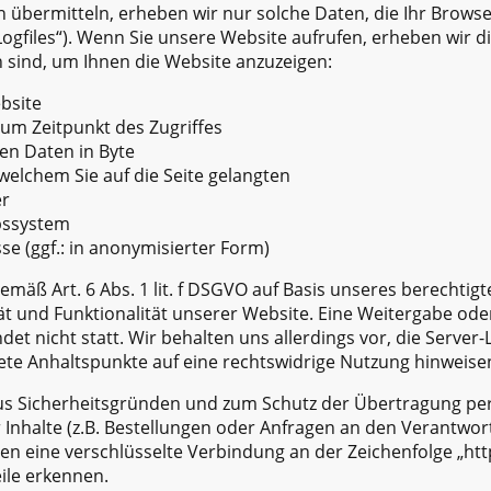
 übermitteln, erheben wir nur solche Daten, die Ihr Brows
Logfiles“). Wenn Sie unsere Website aufrufen, erheben wir d
h sind, um Ihnen die Website anzuzeigen:
bsite
um Zeitpunkt des Zugriffes
n Daten in Byte
welchem Sie auf die Seite gelangten
er
bssystem
e (ggf.: in anonymisierter Form)
emäß Art. 6 Abs. 1 lit. f DSGVO auf Basis unseres berechtig
ät und Funktionalität unserer Website. Eine Weitergabe ode
t nicht statt. Wir behalten uns allerdings vor, die Server-L
ete Anhaltspunkte auf eine rechtswidrige Nutzung hinweise
aus Sicherheitsgründen und zum Schutz der Übertragung p
 Inhalte (z.B. Bestellungen oder Anfragen an den Verantwort
en eine verschlüsselte Verbindung an der Zeichenfolge „htt
ile erkennen.