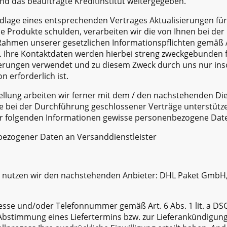
 das beauftragte Kreditinstitut weitergegeben.
dlage eines entsprechenden Vertrages Aktualisierungen für
le Produkte schulden, verarbeiten wir die von Ihnen bei der
ahmen unserer gesetzlichen Informationspflichten gemäß Ar
n. Ihre Kontaktdaten werden hierbei streng zweckgebunden 
erungen verwendet und zu diesem Zweck durch uns nur insow
on erforderlich ist.
ellung arbeiten wir ferner mit dem / den nachstehenden Di
se bei der Durchführung geschlossener Verträge unterstütze
 folgenden Informationen gewisse personenbezogene Date
ezogener Daten an Versanddienstleister
er nutzen wir den nachstehenden Anbieter: DHL Paket GmbH
esse und/oder Telefonnummer gemäß Art. 6 Abs. 1 lit. a DS
bstimmung eines Liefertermins bzw. zur Lieferankündigung 